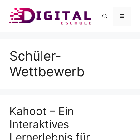
Skip
to
Menu
content
Schüler-
Wettbewerb
Kahoot – Ein
Interaktives
Lernerlebnis für